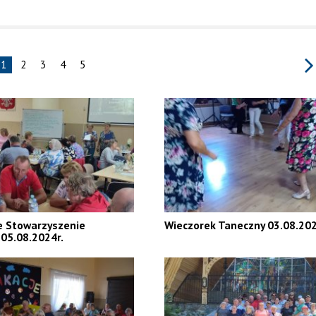
1
2
3
4
5
e Stowarzyszenie
Wieczorek Taneczny 03.08.202
05.08.2024r.