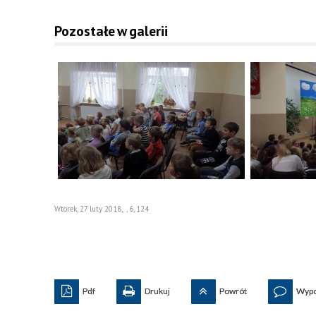
Pozostałe w galerii
Wtorek, 27 luty 2018
,
,
6
,
124
Pdf
Drukuj
Powrót
Wypo