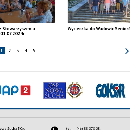
e Stowarzyszenia
Wycieczka do Wadowic Senior
01.07.2024r.
1
2
3
4
5
owa Sucha 50A,
tel.:
(46) 88 070 08,