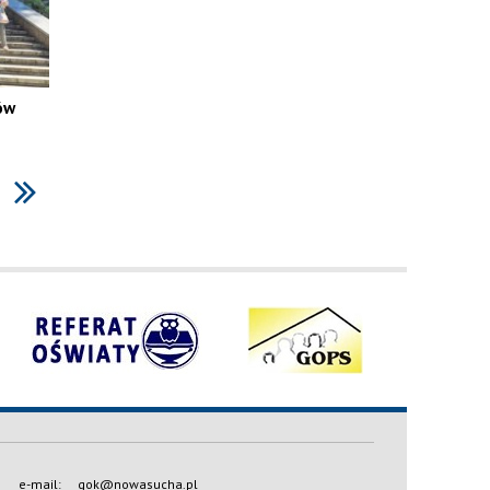
ów
e-mail:
gok@nowasucha.pl