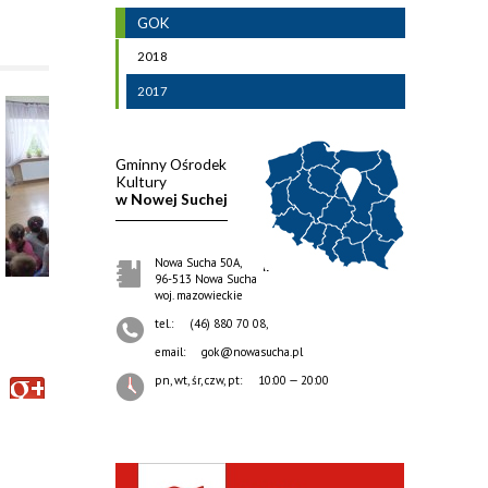
GOK
2018
2017
Gminny Ośrodek
Kultury
w Nowej Suchej
Nowa Sucha 50A,
96-513 Nowa Sucha
woj. mazowieckie
tel.:
(46) 880 70 08,
email:
gok@nowasucha.pl
pn, wt, śr, czw, pt:
10:00 — 20:00