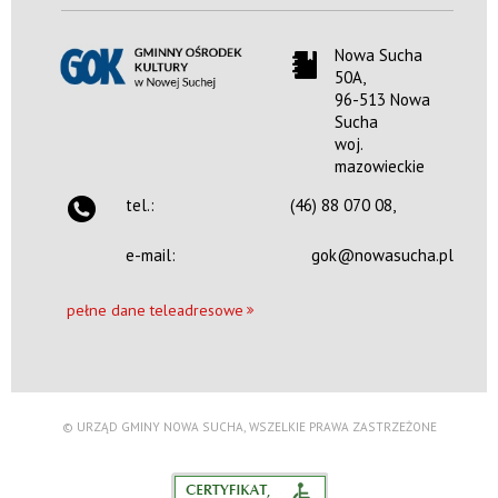
Suchej
Nowa Sucha
50A,
Nowa Sucha 50A,
96-513 Nowa
96-513 Nowa Sucha
woj. mazowieckie
Sucha
woj.
tel.:
(46) 880 70
mazowieckie
08,
tel.:
(46) 88 070 08,
email:
gok@nowasucha.pl
e-mail:
gok@nowasucha.pl
pn, wt, śr,
10:00 —
czw, pt:
20:00
pełne dane teleadresowe
© URZĄD GMINY NOWA SUCHA, WSZELKIE PRAWA ZASTRZEŻONE