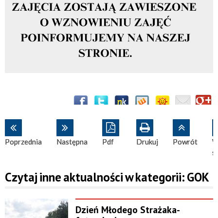
Poprzednia
Następna
Pdf
Drukuj
Powrót
W
s
Czytaj inne aktualności w kategorii: GOK
Dzień Młodego Strażaka-